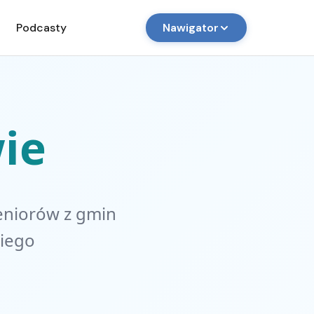
Podcasty
Nawigator
ie
eniorów z gmin
kiego