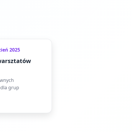
zień 2025
warsztatów
ywnych
dla grup