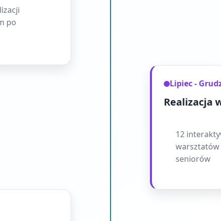
izacji
m po
Lipiec - Grud
Realizacja 
12 interakt
warsztatów 
seniorów